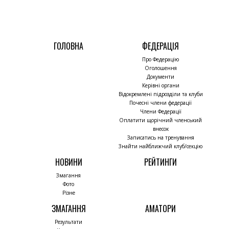
ГОЛОВНА
ФЕДЕРАЦІЯ
Про Федерацію
Оголошення
Документи
Керівні органи
Відокремлені підрозділи та клуби
Почесні члени федерації
Члени Федерації
Оплатити щорічний членський
внесок
Записатись на тренування
Знайти найближчий клуб/секцію
НОВИНИ
РЕЙТИНГИ
Змагання
Фото
Різне
ЗМАГАННЯ
АМАТОРИ
Результати