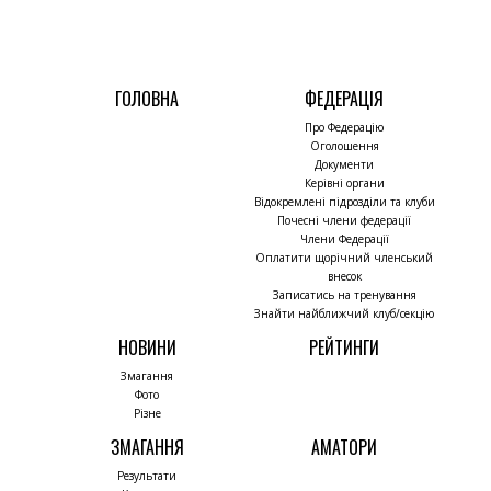
ГОЛОВНА
ФЕДЕРАЦІЯ
Про Федерацію
Оголошення
Документи
Керівні органи
Відокремлені підрозділи та клуби
Почесні члени федерації
Члени Федерації
Оплатити щорічний членський
внесок
Записатись на тренування
Знайти найближчий клуб/секцію
НОВИНИ
РЕЙТИНГИ
Змагання
Фото
Різне
ЗМАГАННЯ
АМАТОРИ
Результати