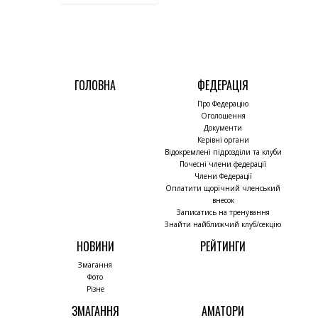
ГОЛОВНА
ФЕДЕРАЦІЯ
Про Федерацію
Оголошення
Документи
Керівні органи
Відокремлені підрозділи та клуби
Почесні члени федерації
Члени Федерації
Оплатити щорічний членський
внесок
Записатись на тренування
Знайти найближчий клуб/секцію
НОВИНИ
РЕЙТИНГИ
Змагання
Фото
Різне
ЗМАГАННЯ
АМАТОРИ