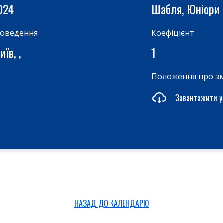
024
Шабля, Юніори
роведення
Коефіцієнт
їв, ,
1
Положення про з
Завантажити у
НАЗАД ДО КАЛЕНДАРЮ