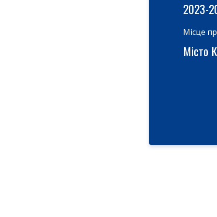
2023-2
Місце п
Місто Ки