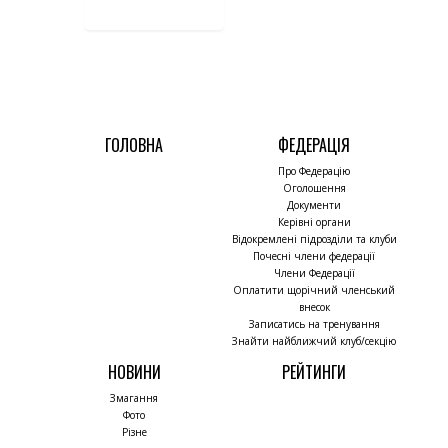
ГОЛОВНА
ФЕДЕРАЦІЯ
Про Федерацію
Оголошення
Документи
Керівні органи
Відокремлені підрозділи та клуби
Почесні члени федерації
Члени Федерації
Оплатити щорічний членський
внесок
Записатись на тренування
Знайти найближчий клуб/секцію
НОВИНИ
РЕЙТИНГИ
Змагання
Фото
Різне