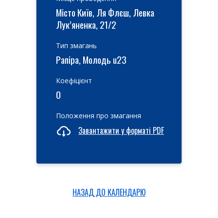
Місто Київ, Ля Флєш, Левка
Лук’яненка, 21/2
Тип змагань
Рапіра, Молодь u23
Коефіцієнт
0
Положення про змагання
Завантажити у форматі PDF
НАЗАД ДО КАЛЕНДАРЮ