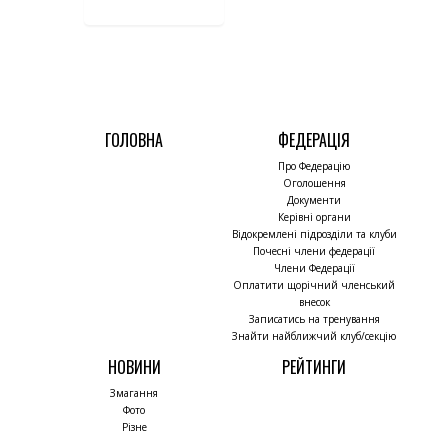
ГОЛОВНА
ФЕДЕРАЦІЯ
Про Федерацію
Оголошення
Документи
Керівні органи
Відокремлені підрозділи та клуби
Почесні члени федерації
Члени Федерації
Оплатити щорічний членський
внесок
Записатись на тренування
Знайти найближчий клуб/секцію
НОВИНИ
РЕЙТИНГИ
Змагання
Фото
Різне