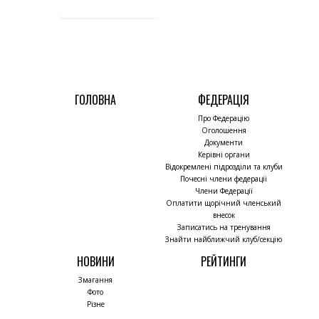
ГОЛОВНА
ФЕДЕРАЦІЯ
Про Федерацію
Оголошення
Документи
Керівні органи
Відокремлені підрозділи та клуби
Почесні члени федерації
Члени Федерації
Оплатити щорічний членський
внесок
Записатись на тренування
Знайти найближчий клуб/секцію
НОВИНИ
РЕЙТИНГИ
Змагання
Фото
Різне