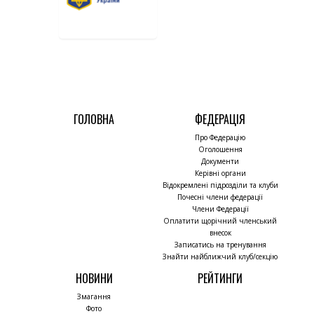
ГОЛОВНА
ФЕДЕРАЦІЯ
Про Федерацію
Оголошення
Документи
Керівні органи
Відокремлені підрозділи та клуби
Почесні члени федерації
Члени Федерації
Оплатити щорічний членський
внесок
Записатись на тренування
Знайти найближчий клуб/секцію
НОВИНИ
РЕЙТИНГИ
Змагання
Фото