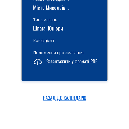
Місто Миколаїв, ,
Тип змагань
Шпага, Юніори
Коефіцієнт
Положення про змагання
Завантажити у форматі PDF
НАЗАД ДО КАЛЕНДАРЮ