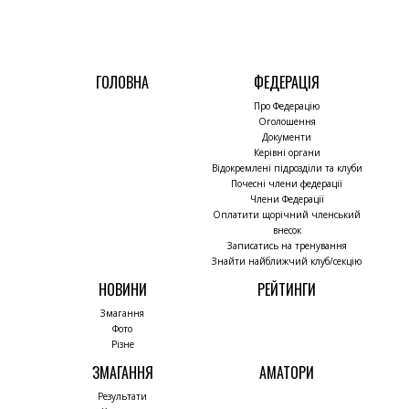
ГОЛОВНА
ФЕДЕРАЦІЯ
Про Федерацію
Оголошення
Документи
Керівні органи
Відокремлені підрозділи та клуби
Почесні члени федерації
Члени Федерації
Оплатити щорічний членський
внесок
Записатись на тренування
Знайти найближчий клуб/секцію
НОВИНИ
РЕЙТИНГИ
Змагання
Фото
Різне
ЗМАГАННЯ
АМАТОРИ
Результати