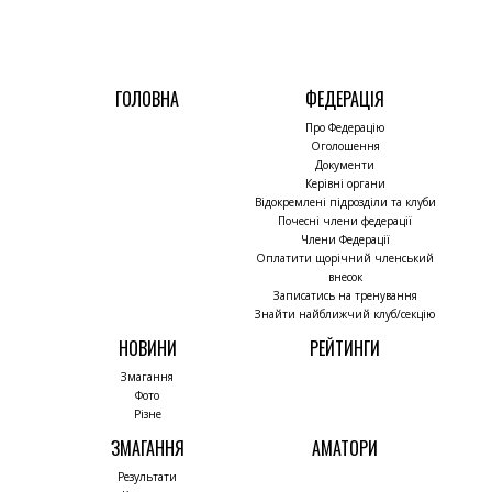
ГОЛОВНА
ФЕДЕРАЦІЯ
Про Федерацію
Оголошення
Документи
Керівні органи
Відокремлені підрозділи та клуби
Почесні члени федерації
Члени Федерації
Оплатити щорічний членський
внесок
Записатись на тренування
Знайти найближчий клуб/секцію
НОВИНИ
РЕЙТИНГИ
Змагання
Фото
Різне
ЗМАГАННЯ
АМАТОРИ
Результати