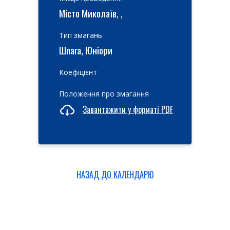
Місто Миколаїв, ,
Тип змагань
Шпага, Юніори
Коефіцієнт
Положення про змагання
Завантажити у форматі PDF
НАЗАД ДО КАЛЕНДАРЮ