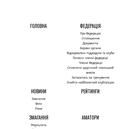
ГОЛОВНА
ФЕДЕРАЦІЯ
Про Федерацію
Оголошення
Документи
Керівні органи
Відокремлені підрозділи та клуби
Почесні члени федерації
Члени Федерації
Оплатити щорічний членський
внесок
Записатись на тренування
Знайти найближчий клуб/секцію
НОВИНИ
РЕЙТИНГИ
Змагання
Фото
Різне
ЗМАГАННЯ
АМАТОРИ
Результати