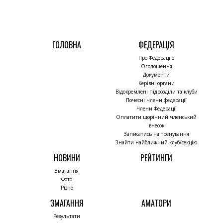
ГОЛОВНА
ФЕДЕРАЦІЯ
Про Федерацію
Оголошення
Документи
Керівні органи
Відокремлені підрозділи та клуби
Почесні члени федерації
Члени Федерації
Оплатити щорічний членський
внесок
Записатись на тренування
Знайти найближчий клуб/секцію
НОВИНИ
РЕЙТИНГИ
Змагання
Фото
Різне
ЗМАГАННЯ
АМАТОРИ
Результати