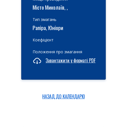
Місто Миколаїв, ,
Тип змагань
Рапіра, Юніори
Коефіцієнт
Положення про змагання
Завантажити у форматі PDF
НАЗАД ДО КАЛЕНДАРЮ