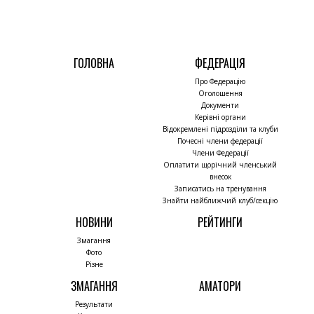
ГОЛОВНА
ФЕДЕРАЦІЯ
Про Федерацію
Оголошення
Документи
Керівні органи
Відокремлені підрозділи та клуби
Почесні члени федерації
Члени Федерації
Оплатити щорічний членський
внесок
Записатись на тренування
Знайти найближчий клуб/секцію
НОВИНИ
РЕЙТИНГИ
Змагання
Фото
Різне
ЗМАГАННЯ
АМАТОРИ
Результати