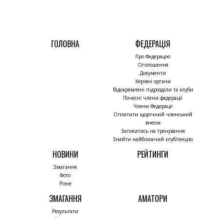
ГОЛОВНА
ФЕДЕРАЦІЯ
Про Федерацію
Оголошення
Документи
Керівні органи
Відокремлені підрозділи та клуби
Почесні члени федерації
Члени Федерації
Оплатити щорічний членський
внесок
Записатись на тренування
Знайти найближчий клуб/секцію
НОВИНИ
РЕЙТИНГИ
Змагання
Фото
Різне
ЗМАГАННЯ
АМАТОРИ
Результати