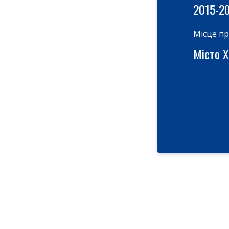
2015-2
Місце п
Місто Ха