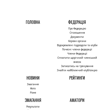
ГОЛОВНА
ФЕДЕРАЦІЯ
Про Федерацію
Оголошення
Документи
Керівні органи
Відокремлені підрозділи та клуби
Почесні члени федерації
Члени Федерації
Оплатити щорічний членський
внесок
Записатись на тренування
Знайти найближчий клуб/секцію
НОВИНИ
РЕЙТИНГИ
Змагання
Фото
Різне
ЗМАГАННЯ
АМАТОРИ
Результати