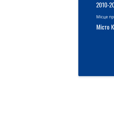
2010-2
Місце п
Місто К