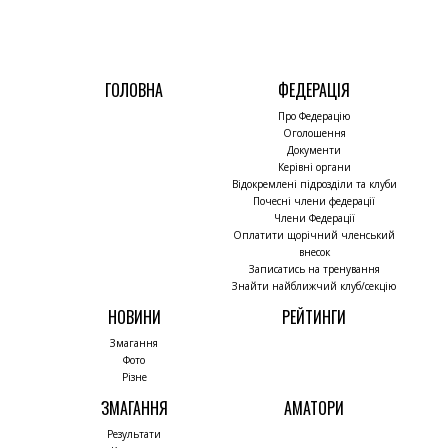
ГОЛОВНА
ФЕДЕРАЦІЯ
Про Федерацію
Оголошення
Документи
Керівні органи
Відокремлені підрозділи та клуби
Почесні члени федерації
Члени Федерації
Оплатити щорічний членський
внесок
Записатись на тренування
Знайти найближчий клуб/секцію
НОВИНИ
РЕЙТИНГИ
Змагання
Фото
Різне
ЗМАГАННЯ
АМАТОРИ
Результати