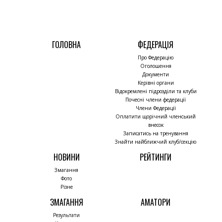
ГОЛОВНА
ФЕДЕРАЦІЯ
Про Федерацію
Оголошення
Документи
Керівні органи
Відокремлені підрозділи та клуби
Почесні члени федерації
Члени Федерації
Оплатити щорічний членський
внесок
Записатись на тренування
Знайти найближчий клуб/секцію
НОВИНИ
РЕЙТИНГИ
Змагання
Фото
Різне
ЗМАГАННЯ
АМАТОРИ
Результати