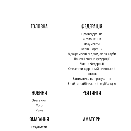
ГОЛОВНА
ФЕДЕРАЦІЯ
Про Федерацію
Оголошення
Документи
Керівні органи
Відокремлені підрозділи та клуби
Почесні члени федерації
Члени Федерації
Оплатити щорічний членський
внесок
Записатись на тренування
Знайти найближчий клуб/секцію
НОВИНИ
РЕЙТИНГИ
Змагання
Фото
Різне
ЗМАГАННЯ
АМАТОРИ
Результати