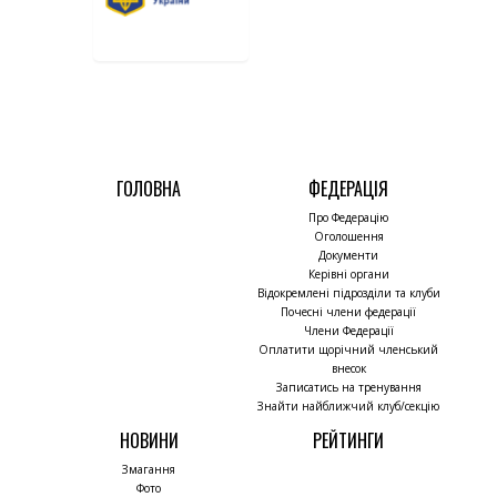
ГОЛОВНА
ФЕДЕРАЦІЯ
Про Федерацію
Оголошення
Документи
Керівні органи
Відокремлені підрозділи та клуби
Почесні члени федерації
Члени Федерації
Оплатити щорічний членський
внесок
Записатись на тренування
Знайти найближчий клуб/секцію
НОВИНИ
РЕЙТИНГИ
Змагання
Фото