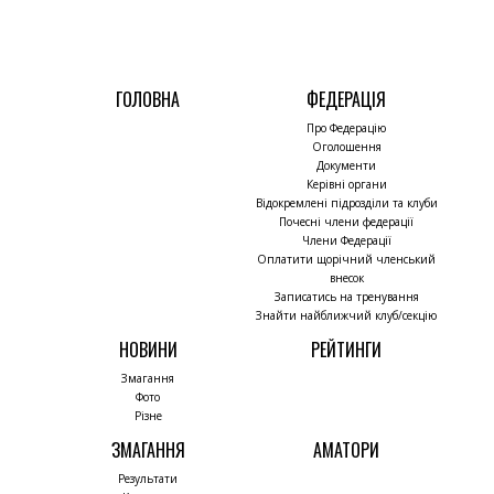
ГОЛОВНА
ФЕДЕРАЦІЯ
Про Федерацію
Оголошення
Документи
Керівні органи
Відокремлені підрозділи та клуби
Почесні члени федерації
Члени Федерації
Оплатити щорічний членський
внесок
Записатись на тренування
Знайти найближчий клуб/секцію
НОВИНИ
РЕЙТИНГИ
Змагання
Фото
Різне
ЗМАГАННЯ
АМАТОРИ
Результати