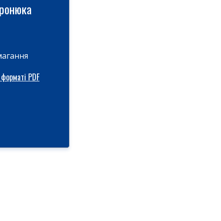
иронюка
магання
 форматі PDF