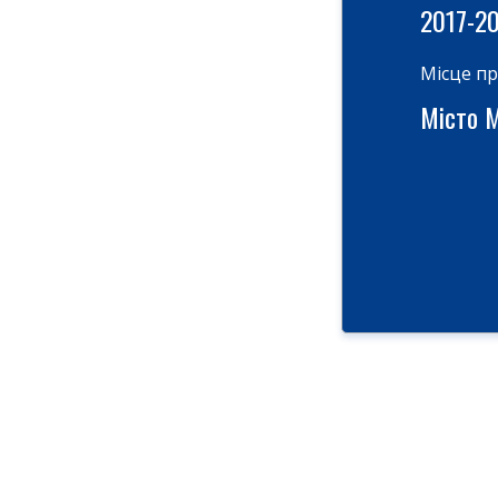
2017-2
Місце п
Місто М