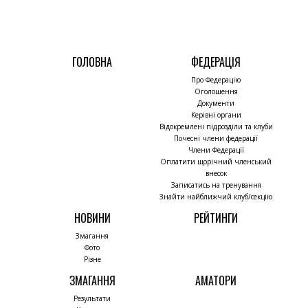
ГОЛОВНА
ФЕДЕРАЦІЯ
Про Федерацію
Оголошення
Документи
Керівні органи
Відокремлені підрозділи та клуби
Почесні члени федерації
Члени Федерації
Оплатити щорічний членський
внесок
Записатись на тренування
Знайти найближчий клуб/секцію
НОВИНИ
РЕЙТИНГИ
Змагання
Фото
Різне
ЗМАГАННЯ
АМАТОРИ
Результати