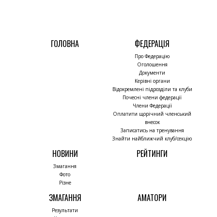
ГОЛОВНА
ФЕДЕРАЦІЯ
Про Федерацію
Оголошення
Документи
Керівні органи
Відокремлені підрозділи та клуби
Почесні члени федерації
Члени Федерації
Оплатити щорічний членський
внесок
Записатись на тренування
Знайти найближчий клуб/секцію
НОВИНИ
РЕЙТИНГИ
Змагання
Фото
Різне
ЗМАГАННЯ
АМАТОРИ
Результати