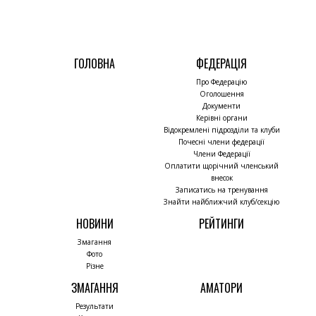
ГОЛОВНА
ФЕДЕРАЦІЯ
Про Федерацію
Оголошення
Документи
Керівні органи
Відокремлені підрозділи та клуби
Почесні члени федерації
Члени Федерації
Оплатити щорічний членський
внесок
Записатись на тренування
Знайти найближчий клуб/секцію
НОВИНИ
РЕЙТИНГИ
Змагання
Фото
Різне
ЗМАГАННЯ
АМАТОРИ
Результати