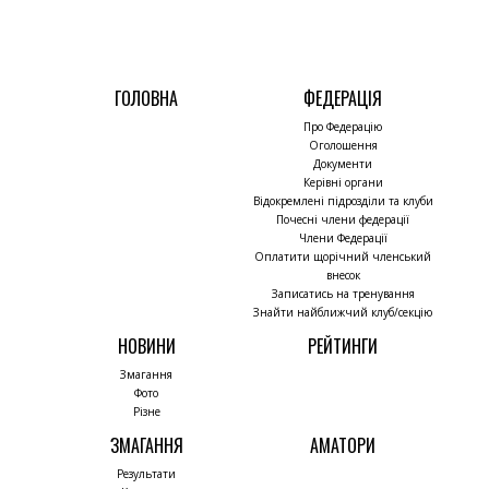
ГОЛОВНА
ФЕДЕРАЦІЯ
Про Федерацію
Оголошення
Документи
Керівні органи
Відокремлені підрозділи та клуби
Почесні члени федерації
Члени Федерації
Оплатити щорічний членський
внесок
Записатись на тренування
Знайти найближчий клуб/секцію
НОВИНИ
РЕЙТИНГИ
Змагання
Фото
Різне
ЗМАГАННЯ
АМАТОРИ
Результати