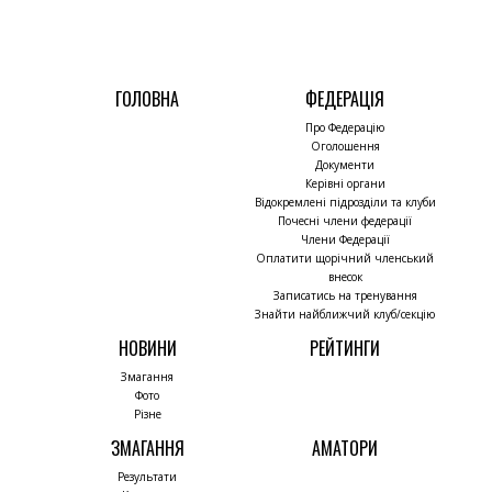
ГОЛОВНА
ФЕДЕРАЦІЯ
Про Федерацію
Оголошення
Документи
Керівні органи
Відокремлені підрозділи та клуби
Почесні члени федерації
Члени Федерації
Оплатити щорічний членський
внесок
Записатись на тренування
Знайти найближчий клуб/секцію
НОВИНИ
РЕЙТИНГИ
Змагання
Фото
Різне
ЗМАГАННЯ
АМАТОРИ
Результати