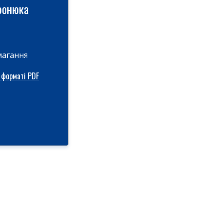
ронюка
магання
 форматі PDF