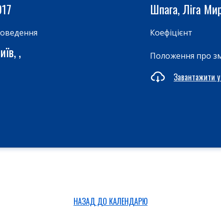
017
Шпага, Ліга Ми
роведення
Коефіцієнт
їв, ,
Положення про з
Завантажити у
НАЗАД ДО КАЛЕНДАРЮ