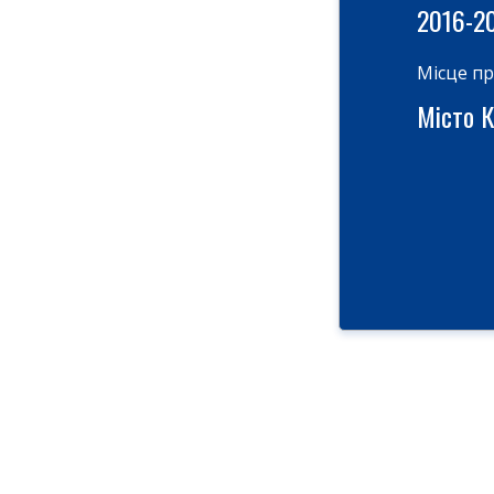
2016-2
Місце п
Місто Ки