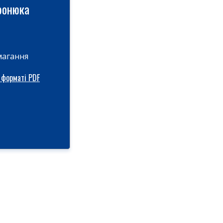
ронюка
магання
 форматі PDF