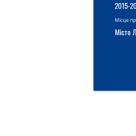
2015-2
Місце п
Місто Ль