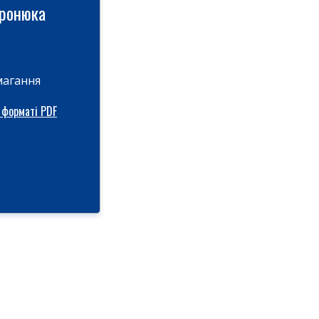
иронюка
магання
 форматі PDF