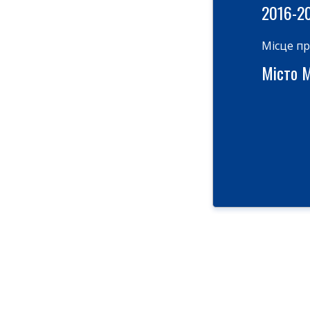
2016-2
Місце п
Місто М