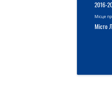
2016-2
Місце п
Місто Ль