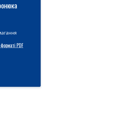
ронюка
магання
 форматі PDF