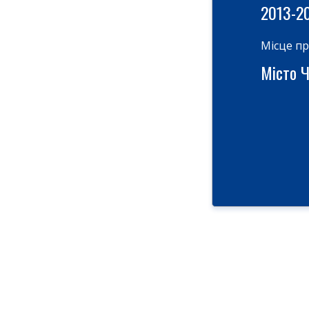
2013-2
Місце п
Місто Ч