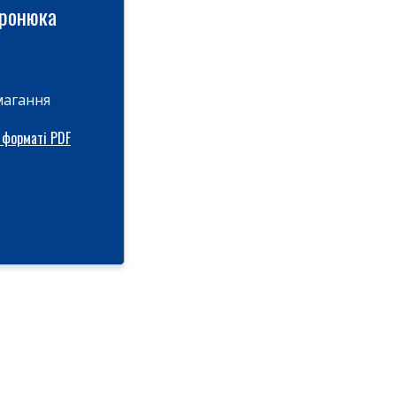
иронюка
магання
 форматі PDF