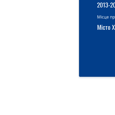
2013-2
Місце п
Місто Х