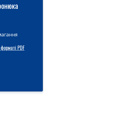
ронюка
магання
 форматі PDF