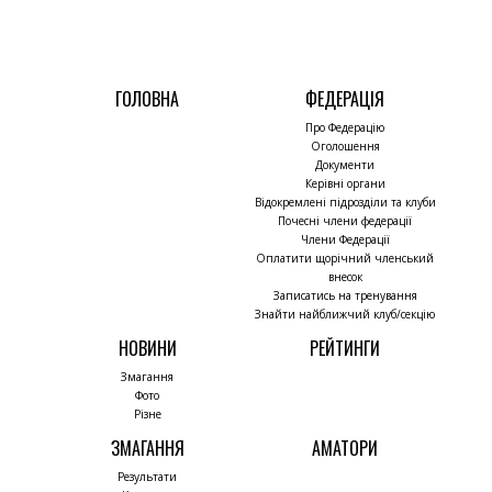
ГОЛОВНА
ФЕДЕРАЦІЯ
Про Федерацію
Оголошення
Документи
Керівні органи
Відокремлені підрозділи та клуби
Почесні члени федерації
Члени Федерації
Оплатити щорічний членський
внесок
Записатись на тренування
Знайти найближчий клуб/секцію
НОВИНИ
РЕЙТИНГИ
Змагання
Фото
Різне
ЗМАГАННЯ
АМАТОРИ
Результати