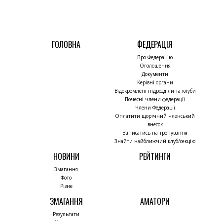
ГОЛОВНА
ФЕДЕРАЦІЯ
Про Федерацію
Оголошення
Документи
Керівні органи
Відокремлені підрозділи та клуби
Почесні члени федерації
Члени Федерації
Оплатити щорічний членський
внесок
Записатись на тренування
Знайти найближчий клуб/секцію
НОВИНИ
РЕЙТИНГИ
Змагання
Фото
Різне
ЗМАГАННЯ
АМАТОРИ
Результати