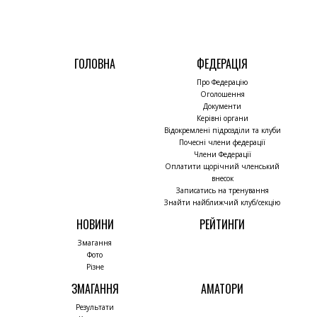
ГОЛОВНА
ФЕДЕРАЦІЯ
Про Федерацію
Оголошення
Документи
Керівні органи
Відокремлені підрозділи та клуби
Почесні члени федерації
Члени Федерації
Оплатити щорічний членський
внесок
Записатись на тренування
Знайти найближчий клуб/секцію
НОВИНИ
РЕЙТИНГИ
Змагання
Фото
Різне
ЗМАГАННЯ
АМАТОРИ
Результати