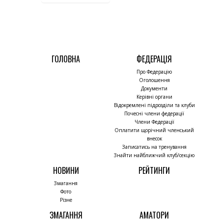
ГОЛОВНА
ФЕДЕРАЦІЯ
Про Федерацію
Оголошення
Документи
Керівні органи
Відокремлені підрозділи та клуби
Почесні члени федерації
Члени Федерації
Оплатити щорічний членський
внесок
Записатись на тренування
Знайти найближчий клуб/секцію
НОВИНИ
РЕЙТИНГИ
Змагання
Фото
Різне
ЗМАГАННЯ
АМАТОРИ