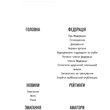
ГОЛОВНА
ФЕДЕРАЦІЯ
Про Федерацію
Оголошення
Документи
Керівні органи
Відокремлені підрозділи та клуби
Почесні члени федерації
Члени Федерації
Оплатити щорічний членський
внесок
Записатись на тренування
Знайти найближчий клуб/секцію
НОВИНИ
РЕЙТИНГИ
Змагання
Фото
Різне
ЗМАГАННЯ
АМАТОРИ