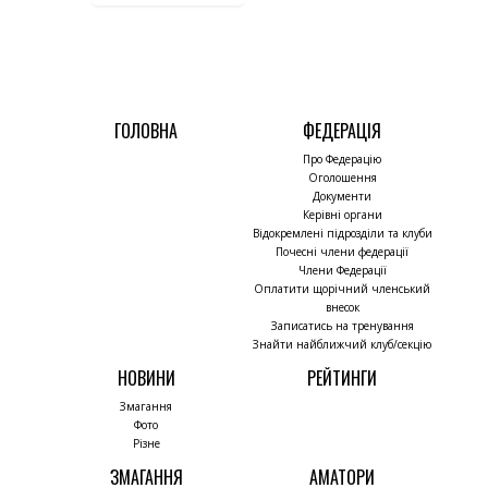
ГОЛОВНА
ФЕДЕРАЦІЯ
Про Федерацію
Оголошення
Документи
Керівні органи
Відокремлені підрозділи та клуби
Почесні члени федерації
Члени Федерації
Оплатити щорічний членський
внесок
Записатись на тренування
Знайти найближчий клуб/секцію
НОВИНИ
РЕЙТИНГИ
Змагання
Фото
Різне
ЗМАГАННЯ
АМАТОРИ