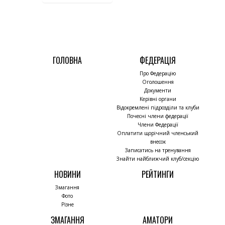
ГОЛОВНА
ФЕДЕРАЦІЯ
Про Федерацію
Оголошення
Документи
Керівні органи
Відокремлені підрозділи та клуби
Почесні члени федерації
Члени Федерації
Оплатити щорічний членський
внесок
Записатись на тренування
Знайти найближчий клуб/секцію
НОВИНИ
РЕЙТИНГИ
Змагання
Фото
Різне
ЗМАГАННЯ
АМАТОРИ