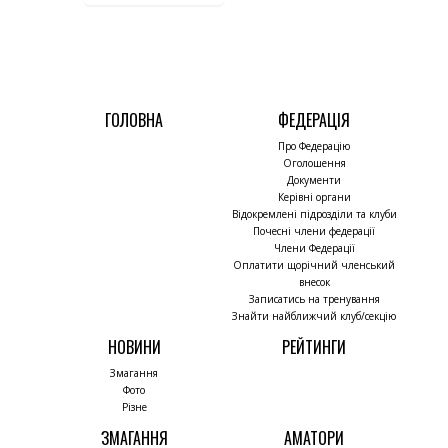
ГОЛОВНА
ФЕДЕРАЦІЯ
Про Федерацію
Оголошення
Документи
Керівні органи
Відокремлені підрозділи та клуби
Почесні члени федерації
Члени Федерації
Оплатити щорічний членський
внесок
Записатись на тренування
Знайти найближчий клуб/секцію
НОВИНИ
РЕЙТИНГИ
Змагання
Фото
Різне
ЗМАГАННЯ
АМАТОРИ