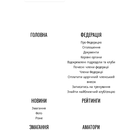
ГОЛОВНА
ФЕДЕРАЦІЯ
Про Федерацію
Оголошення
Документи
Керівні органи
Відокремлені підрозділи та клуби
Почесні члени федерації
Члени Федерації
Оплатити щорічний членський
внесок
Записатись на тренування
Знайти найближчий клуб/секцію
НОВИНИ
РЕЙТИНГИ
Змагання
Фото
Різне
ЗМАГАННЯ
АМАТОРИ