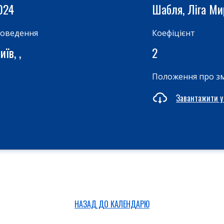
024
Шабля, Ліга М
роведення
Коефіцієнт
їв, ,
2
Положення про з
Завантажити у
НАЗАД ДО КАЛЕНДАРЮ