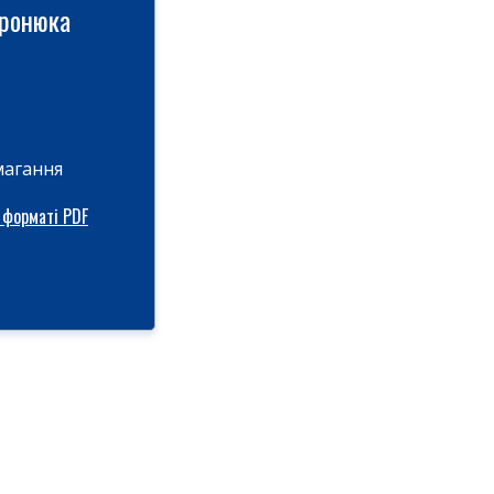
иронюка
магання
 форматі PDF