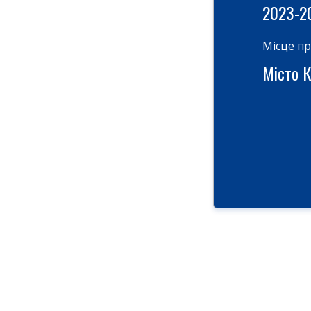
2023-2
Місце п
Місто Ки