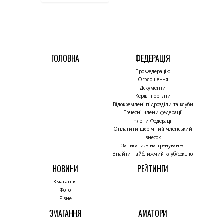
ГОЛОВНА
ФЕДЕРАЦІЯ
Про Федерацію
Оголошення
Документи
Керівні органи
Відокремлені підрозділи та клуби
Почесні члени федерації
Члени Федерації
Оплатити щорічний членський
внесок
Записатись на тренування
Знайти найближчий клуб/секцію
НОВИНИ
РЕЙТИНГИ
Змагання
Фото
Різне
ЗМАГАННЯ
АМАТОРИ