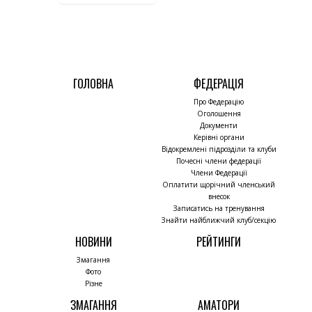
ГОЛОВНА
ФЕДЕРАЦІЯ
Про Федерацію
Оголошення
Документи
Керівні органи
Відокремлені підрозділи та клуби
Почесні члени федерації
Члени Федерації
Оплатити щорічний членський
внесок
Записатись на тренування
Знайти найближчий клуб/секцію
НОВИНИ
РЕЙТИНГИ
Змагання
Фото
Різне
ЗМАГАННЯ
АМАТОРИ