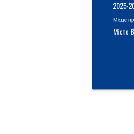
2025-2
Місце п
Місто В