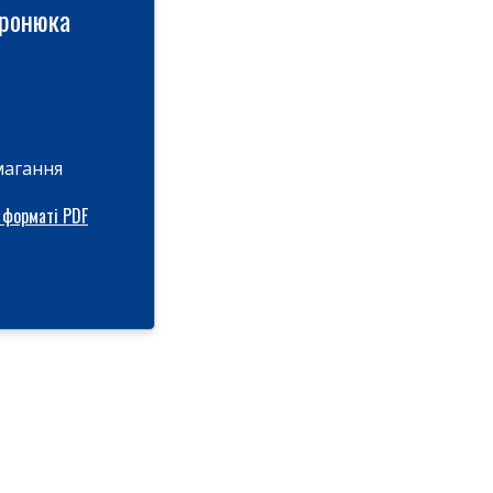
иронюка
магання
 форматі PDF