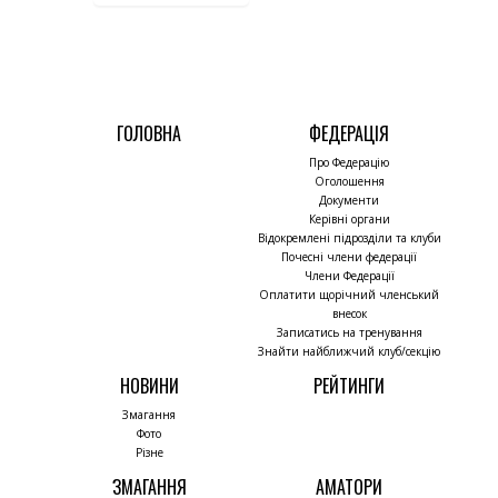
ГОЛОВНА
ФЕДЕРАЦІЯ
Про Федерацію
Оголошення
Документи
Керівні органи
Відокремлені підрозділи та клуби
Почесні члени федерації
Члени Федерації
Оплатити щорічний членський
внесок
Записатись на тренування
Знайти найближчий клуб/секцію
НОВИНИ
РЕЙТИНГИ
Змагання
Фото
Різне
ЗМАГАННЯ
АМАТОРИ