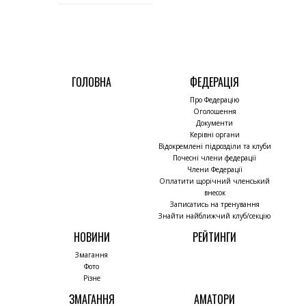
ГОЛОВНА
ФЕДЕРАЦІЯ
Про Федерацію
Оголошення
Документи
Керівні органи
Відокремлені підрозділи та клуби
Почесні члени федерації
Члени Федерації
Оплатити щорічний членський
внесок
Записатись на тренування
Знайти найближчий клуб/секцію
НОВИНИ
РЕЙТИНГИ
Змагання
Фото
Різне
ЗМАГАННЯ
АМАТОРИ