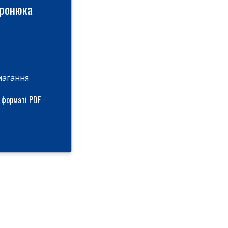
иронюка
магання
 форматі PDF