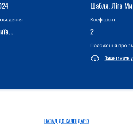
024
Шабля, Ліга М
роведення
Коефіцієнт
їв, ,
2
Положення про з
Завантажити у
НАЗАД ДО КАЛЕНДАРЮ