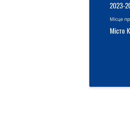
2023-2
Місце п
Місто Ки